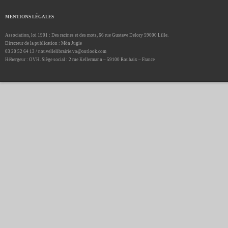
MENTIONS LÉGALES
Association, loi 1901 : Des racines et des mots, 66 rue Gustave Delory 59000 Lille.
Directeur de la publication : Môn Jugie
03 20 52 64 13 / nouvellelibrairie.vo@outlook.com
Hébergeur : OVH. Siège social : 2 rue Kellermann – 59100 Roubaix – France