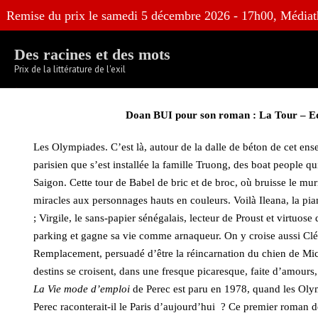
Skip
Remise du prix le samedi 5 décembre 2026 - 17h00, Médiat
to
content
Des racines et des mots
Prix de la littérature de l'exil
Doan BUI pour son roman : La Tour – Ed
Les Olympiades. C’est là, autour de la dalle de béton de cet 
parisien que s’est installée la famille Truong, des boat people qu
Saigon. Cette tour de Babel de bric et de broc, où bruisse le mu
miracles aux personnages hauts en couleurs. Voilà Ileana, la pi
; Virgile, le sans-papier sénégalais, lecteur de Proust et virtuose 
parking et gagne sa vie comme arnaqueur. On y croise aussi Clé
Remplacement, persuadé d’être la réincarnation du chien de Mic
destins se croisent, dans une fresque picaresque, faite d’amours, 
La Vie mode d’emploi
de Perec est paru en 1978, quand les Oly
Perec raconterait-il le Paris d’aujourd’hui ? Ce premier roman 