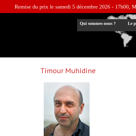
Remise du prix le samedi 5 décembre 2026 - 17h00, M
Qui sommes-nous ?
Le p
Timour Muhidine