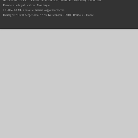
Association, loi 1901 : Des racines et des mots, 66 rue Gustave Delory 59000 Lille.
Directeur de la publication : Môn Jugie
03 20 52 64 13 / nouvellelibrairie.vo@outlook.com
Hébergeur : OVH. Siège social : 2 rue Kellermann – 59100 Roubaix – France