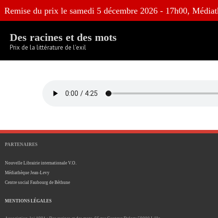
Skip
Remise du prix le samedi 5 décembre 2026 - 17h00, Médiat
to
content
Des racines et des mots
Prix de la littérature de l'exil
PARTENAIRES
Nouvelle Librairie internationale V.O.
Médiathèque Jean-Levy
Centre social Faubourg de Béthune
MENTIONS LÉGALES