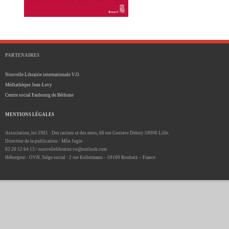
PARTENAIRES
Nouvelle Librairie internationale V.O.
Médiathèque Jean-Levy
Centre social Faubourg de Béthune
MENTIONS LÉGALES
Association, loi 1901 : Des racines et des mots, 66 rue Gustave Delory 59000 Lille.
Directeur de la publication : Môn Jugie
03 20 52 64 13 / nouvellelibrairie.vo@outlook.com
Hébergeur : OVH. Siège social : 2 rue Kellermann – 59100 Roubaix – France