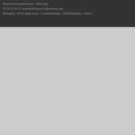
Directeur de la publication : Môn Jugie
03 20 52 64 13 / nouvellelibrairie.vo@outlook.com
Hébergeur : OVH. Siège social : 2 rue Kellermann – 59100 Roubaix – France